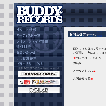
お問合せフォーム
回答には数日頂く場合が
ご質問の内容によっては
※
の項目は、こちらから
お名前
© BUDDY RECORDS All rights reserved.
メールアドレス
※
お問合せ内容
※