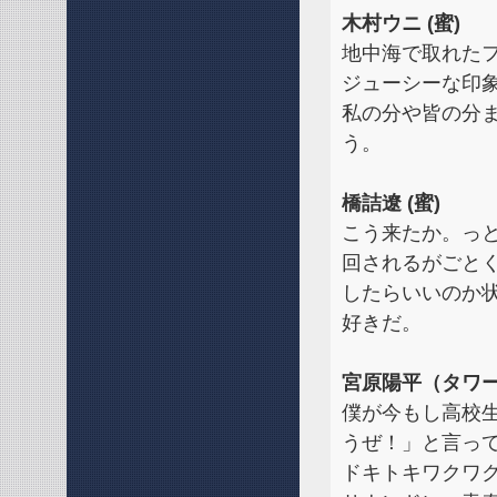
木村ウニ (蜜)
地中海で取れた
ジューシーな印
私の分や皆の分
う。
橋詰遼 (蜜)
こう来たか。っ
回されるがごとく
したらいいのか
好きだ。
宮原陽平（タワー
僕が今もし高校
うぜ！」と言っ
ドキトキワクワ