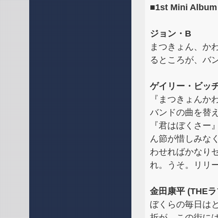
■1st Mini A
ジョン・B
まつきょん、か
るところが、バ
ゲイリー・ビッチ
『まつきょんかわ
バンドの曲を替
『君はぼくさー
ん節が惜しみな
わせればかなり
れ。うそ。リリ
金田康平 (THEラ
ぼくらの毎日は
折が、この街に