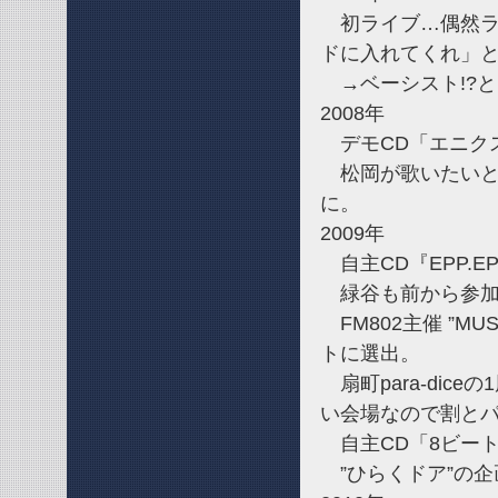
初ライブ…偶然ライ
ドに入れてくれ」
→ベーシスト!?
2008年
デモCD「エニク
松岡が歌いたいと
に。
2009年
自主CD『EPP.
緑谷も前から参加
FM802主催 ”MU
トに選出。
扇町para-dic
い会場なので割と
自主CD「8ビー
”ひらくドア”の企