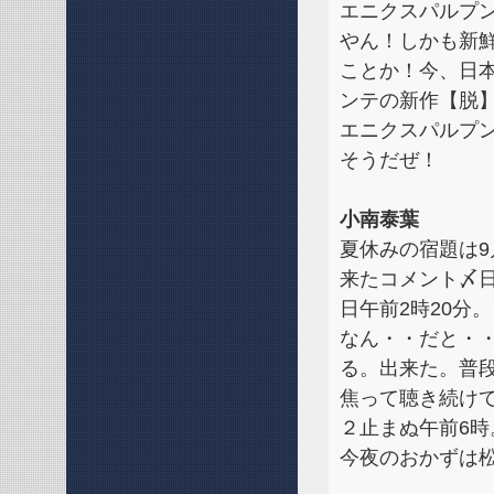
エニクスパルプ
やん！しかも新
ことか！今、日
ンテの新作【脱
エニクスパルプ
そうだぜ！
小南泰葉
夏休みの宿題は9
来たコメント〆日
日午前2時20分
なん・・だと・
る。出来た。普
焦って聴き続け
２止まぬ午前6時
今夜のおかずは