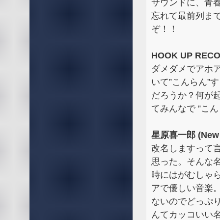
サウンドに、青
忘れて最前列ま
ぞ！！
HOOK UP RE
ダメダメでアホ
いて”こんらん”
だろうか？何が
てみんなで ”こ
星原喜一郎 (New A
改名しますって
思った。そんな
時にはがむしゃ
アで優しい音楽
ないのでどっぷ
んてカッコいい