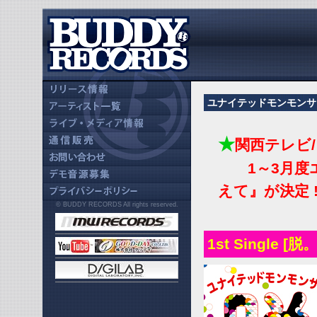
ユナイテッドモンモンサ
★
関西テレビ
1～3月度エ
えて』が決定 !
© BUDDY RECORDS All rights reserved.
1st Single [脱。