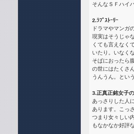
そんなＳＦハイ
2.ﾗﾌﾞｽﾄｰﾘｰ
ドラマやマンガ
現実はそうじゃ
くても言えなく
いたり。いなく
そばにおったら腹
の世にはたくさ
うんうん。とい
3.正真正銘女子
あっさりした人
あります。こっ
つまり女々しい
もなかなか好評