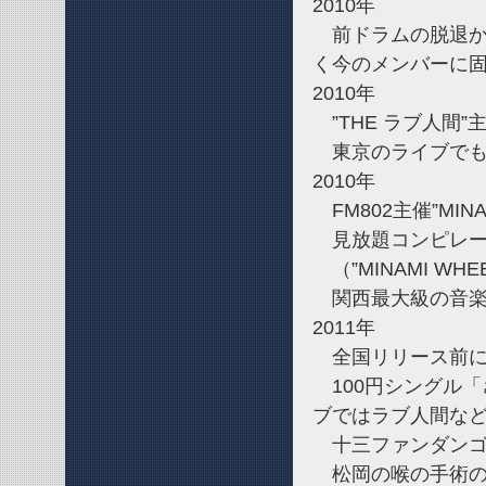
2010年
前ドラムの脱退か
く今のメンバーに
2010年
”THE ラブ人間
東京のライブでも
2010年
FM802主催”MIN
見放題コンピレーシ
（”MINAMI WH
関西最大級の音楽コンテ
2011年
全国リリース前にも関わ
100円シングル
ブではラブ人間な
十三ファンダンゴ
松岡の喉の手術の