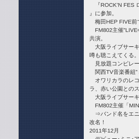
『ROCK’N FES 
』に参加。
梅田HEP FIVE
FM802主催”LIVE
共演。
大阪ライブサーキッ
噂も聴こえてくる
見放題コンピレーシ
関西TV音楽番組”
オワリカラのレコ
ラ、赤い公園との
大阪ライブサーキット”S
FM802主催「MINA
⇒バンド名をエニ
改名！
2011年12月
デビュー･ミニ･