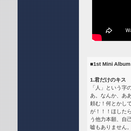
■1st Mini A
1.君だけのキス
「人」という字
あ。なんか、あ
頼む！何とかし
が！！！ほした
う他力本願、自
嘘もありません