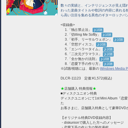
数々の実績と、インテリジェンスが見え隠
わった楽曲タイトルや歌詞の内容に表れる
ら高い注目を集める異色のギターロックバ
<収録曲>
1.「独占禁止法」
試聴
2.「切illing Me Softly」
試聴
3.「初手、リーサルウェポン」
試聴
4.「空想ディスコ」
試聴
5.「エンペラータイム」
試聴
6.「二次元グラマラス」
試聴
7.「全か無かの法則」
試聴
8.「恋愛下手の作り方」
試聴
※試聴/視聴には、最新の
Windows Media P
DLCR-11123 定価:¥1,572(税込)
★
★
店舗購入 特典情報
■ディスクユニオン特典
ディスクユニオンにて1st Mini Albu
た
お客さまに、店舗購入特典として豪華DVD
【オリジナル特典DVD収録内容】
・diskunionで購入した方へのメッセージ
・恋愛下手の作り方の製作過程