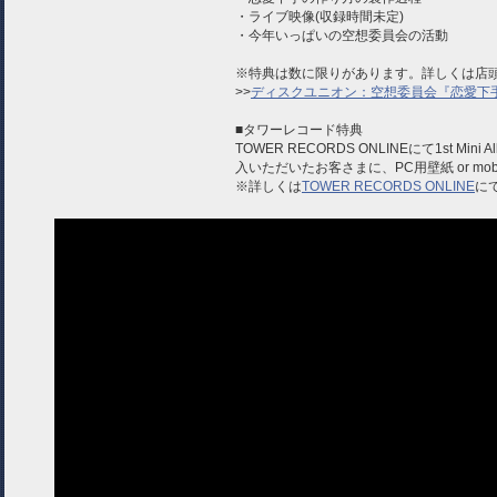
・ライブ映像(収録時間未定)
・今年いっぱいの空想委員会の活動
※特典は数に限りがあります。詳しくは店
>>
ディスクユニオン：空想委員会『恋愛下
■タワーレコード特典
TOWER RECORDS ONLINEにて1st M
入いただいたお客さまに、PC用壁紙 or mo
※詳しくは
TOWER RECORDS ONLINE
に