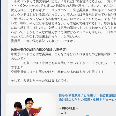
「今のバンドって横文字多いよね」「それだけで個性消えるよね」「覚え
・・・CDショップに足を運ぶと約80％の方達が思っていること。そんな
覚えられる、それがギター・ロックバンド、空想委員会。曲名もゲームの
だサウンドはシビレるほどかっこいい。本人たちは草食系と言っているが
占禁止法』のリフなんてもろ肉食だもん。ロックンロールだもん。でも『
いて「嗚呼、やっぱし草食極まりない」って改めて確信する日々。歌詞も
には共感を得てほしいし、女子には男子の気持ちを少しはわかってもらえ
わかって！しかしこんなに構えずに毎回聴けるアルバムも珍しい。「日本
ったパズルがこれで出来上がった！」と叫びたい。
委員長、これで僕も書記って事でいいですか？
数馬佳美(TOWER RECORDS 八王子店)
草食系バンドこと空想委員会。こんなにもひねくれさせたのは何処の誰！
あなたです！！
、、、、お願いです！今後とも振り回してやって下さい！！そしたら、こ
ですよ？
空想委員会には申し訳ないけど、幸せになるのはもう少し待て！！
そして、共感しちゃった私は負け組です。
自らを草食系男子と名乗り、低恋愛偏差値
負け組な人たちの感情・生態をギターロ
＜PROFILE＞
L→R