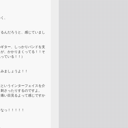
いく、
てるんだろうと、感じていまし
のギター、しっかりバンドを支
きが、かかりまくってる！！そ
思っている！！）
しみましょうよ！！
楽というインターフェイスを介
き刺さったりするのですよ。
と痛い目見るよって感じですか
すなっ！！！！！