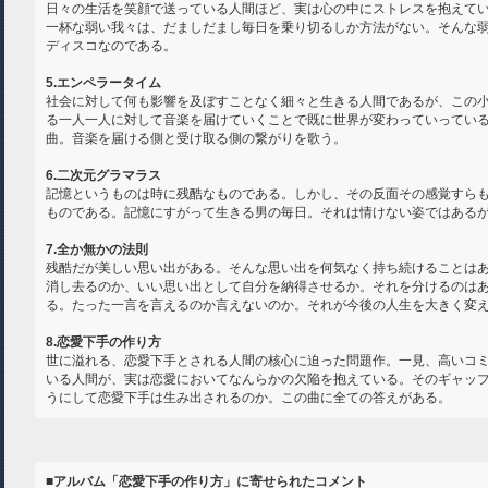
日々の生活を笑顔で送っている人間ほど、実は心の中にストレスを抱えて
一杯な弱い我々は、だましだまし毎日を乗り切るしか方法がない。そんな
ディスコなのである。
5.エンペラータイム
社会に対して何も影響を及ぼすことなく細々と生きる人間であるが、この
る一人一人に対して音楽を届けていくことで既に世界が変わっていってい
曲。音楽を届ける側と受け取る側の繋がりを歌う。
6.二次元グラマラス
記憶というものは時に残酷なものである。しかし、その反面その感覚すら
ものである。記憶にすがって生きる男の毎日。それは情けない姿ではある
7.全か無かの法則
残酷だが美しい思い出がある。そんな思い出を何気なく持ち続けることは
消し去るのか、いい思い出として自分を納得させるか。それを分けるのは
る。たった一言を言えるのか言えないのか。それが今後の人生を大きく変
8.恋愛下手の作り方
世に溢れる、恋愛下手とされる人間の核心に迫った問題作。一見、高いコ
いる人間が、実は恋愛においてなんらかの欠陥を抱えている。そのギャッ
うにして恋愛下手は生み出されるのか。この曲に全ての答えがある。
■アルバム「恋愛下手の作り方」に寄せられたコメント