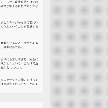
いる。しかし現状維持だけで精
弱者達が集まる仮想空間が空想
小さなステージから目の前にい
るんだよということを実感する
も麻痺させるほど中毒性がある
が、真実の姿である。
あまりにも苦しすぎる。完全に
ありがとうという一言だけであ
えるかもしれない。
ミュニケーション能力を持って
プは何故生まれるのか、どのよ