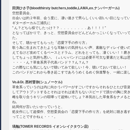
田渕ひさ子(bloodthirsty butchers,toddle,LAMA,ex.ナンバーガール)
空想委員会。
出会いは約２年前、会う度に、凄い速さで男らしくいい顔いい目になって
ギターボーカル三浦氏に
" ん？どちら様でしたっけ？？．．．．．．．．あ！！！！”
となってばかりで、きっと、空想委員会がどんどんかっこいくなっていっ
た。
そして、聴かせてもらった「恋愛下手の作り方」
歌う為に生まれてきたような耳触りの気持ちいい声、素敵なディレイ使い
えてるけど攻めてくるベースとドラム、どれをとっても、凄くいい！！磨
してちょっと気持ち悪い。（←いいバンドには必要不可欠な要素だと私は
・・・・ん？草食系男子代表バンド？？ん？ん？
この際なにも気にしないで聴いてみて欲しい！今、聴いておいて欲しい！
このバンドがこれから巻き起こすであろうめくるめく快進撃を、一緒に楽
Vo.&Gt. 西村晋弥(シュノーケル)
草食系っていうのは内に向かうパワーがすごいですからそれをひとたび音
してアウトプットするとそれはそれは途方もないスピードで誰かの胸に突
雌を取り合うキリンの喧嘩って超怖いでしょ？本気出した草食系をナメる
ね。
結局何が言いたいかっていうと、
処女作にして超傑作、空想委員会の「恋愛下手の作り方」を絶対に聴き逃
ってことですかねぇ・・・。
塙勉(TOWER RECORDS イオンレイクタウン店)