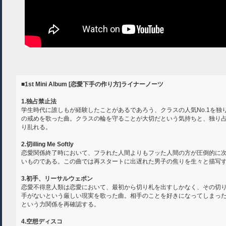
■1st Mini Album [恋愛下手の作り方]ライナーノーツ
1.独占禁止法
学生時代に誰しもが経験したことがあるであろう、クラスの人気No.1を独
の戒めを歌った曲。クラスの輪を守ることが大切だという気持ちと、独り
り乱れる。
2.切illing Me Softly
恋愛関係終了時において、フラれた人間よりもフッた人間の方が圧倒的に
いものである。この曲では再スタートに出遅れた男子の焦りを生々と描写
3.初手、リーサルウェポン
恋愛不得意人類は恋愛において、最初から切り札を出すしかなく、その切
手がないという厳しい現実を歌った曲。相手のことを好きになってしまっ
という力関係を再確認する。
4.空想ディスコ