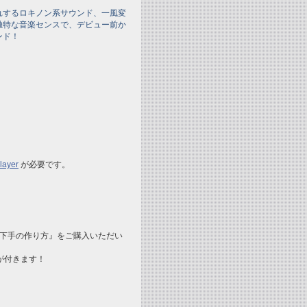
れするロキノン系サウンド、一風変
独特な音楽センスで、デビュー前か
ンド！
layer
が必要です。
m『恋愛下手の作り方』をご購入いただい
が付きます！