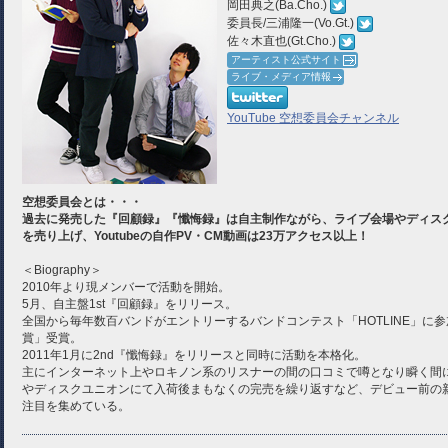
岡田典之(Ba.Cho.)
委員長/三浦隆一(Vo.Gt.)
佐々木直也(Gt.Cho.)
アーティスト公式サイト
ライブ・メディア情報
YouTube 空想委員会チャンネル
空想委員会とは・・・
過去に発売した『回顧録』『懺悔録』は自主制作ながら、ライブ会場やディスクユ
を売り上げ、Youtubeの自作PV・CM動画は23万アクセス以上！
＜Biography＞
2010年より現メンバーで活動を開始。
5月、自主盤1st『回顧録』をリリース。
全国から毎年数百バンドがエントリーするバンドコンテスト「HOTLINE」に
賞」受賞。
2011年1月に2nd『懺悔録』をリリースと同時に活動を本格化。
主にインターネット上やロキノン系のリスナーの間の口コミで噂となり瞬く間に知
やディスクユニオンにて入荷後まもなくの完売を繰り返すなど、デビュー前の
注目を集めている。