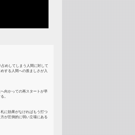
り占めしてしまう人間に対して
占めする人間への羨ましさが入
次へ向かっての再スタートが早
する。
り札に効果がなければもう打つ
た方が圧倒的に弱い立場にある