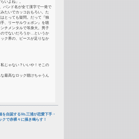
ずらいよね」。
中、バンド名が全て漢字で一発で
技みたいでカッコおもろい。た
僕はとっても疑問。だって『独
初手、リーサルウェポン』を聴
センチメンタルで等身大。男子
るのでないだろうか…というか
ロック界の、ピースが足りなか
？私じゃない？いいや！そこの
んな最高なロック聴けちゃうん
を自認するVo.三浦が恋愛下手・
ックで赤裸々に掻き鳴らす！