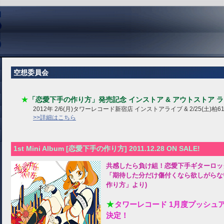
空想委員会
★
「恋愛下手の作り方」発売記念 インストア & アウトストア 
2012年 2/6(月)タワーレコード新宿店 インストアライブ & 2/25(土)柏6
>>詳細はこちら
1st Mini Album [恋愛下手の作り方] 2011.12.28 ON SALE!
共感したら負け組！恋愛下手ギターロッ
「期待した分だけ傷付くなら欲しがらな
作り方」より)
★
タワーレコード 1月度プッシュ
決定！