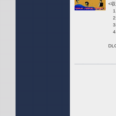
<
1.
2
3.
4.
DL