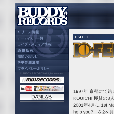
10-FEET
© BUDDY RECORDS All rights reserved.
1997年 京都にて結
KOUICHI 極貧
2001年4月に 1st Max
help you?」を