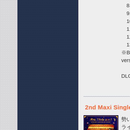
8.
9.
10
11
12
13
※B
ve
DL
2nd Maxi Singl
勢
ラ