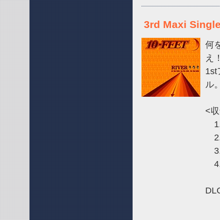
3rd Maxi Singl
何
え
1s
ル
<
1.
2.
3.
4.
DL