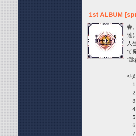
1st ALBUM [sp
春
達
人
て
“
<
1.
2.
3.
4.
5.
6.
7.