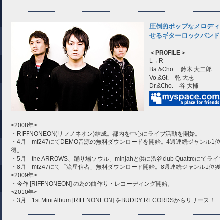
圧倒的ポップなメロディ
せるギターロックバンド
＜PROFILE＞
L→R
Ba.&Cho. 鈴木 大二郎
Vo.&Gt. 乾 大志
Dr.&Cho. 谷 大輔
<2008年>
・RIFFNONEON(リフノネオン)結成。都内を中心にライブ活動を開始。
・4月 mf247にてDEMO音源の無料ダウンロードを開始。4週連続ジャンル
得。
・5月 the ARROWS、踊り場ソウル、minjahと供に渋谷club Quattroにて
・8月 mf247にて「流星信者」無料ダウンロード開始。8週連続ジャンル1位
<2009年>
・今作 [RIFFNONEON] の為の曲作り・レコーディング開始。
<2010年>
・3月 1st Mini Album [RIFFNONEON] をBUDDY RECORDSからリリース！