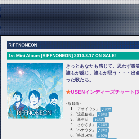
RIFFNONEON
1st Mini Album [RIFFNONEON] 2010.3.17 ON SALE!
きっとあなたも感じて、思わず微
誰もが感じ、誰もが思う・・・出
った歌たち。
★
USENインディーズチャート(3/19～
<収録曲>
1.「アオイウタ」
試聴
2.「流星信者」
試聴
3.「新生活」
試聴
4.「さかさま」
試聴
5.「ハナウタ」
試聴
6.「時速6km」
試聴