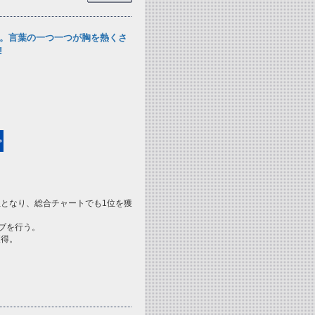
。言葉の一つ一つが胸を熱くさ
!
1位となり、総合チャートでも1位を獲
ライブを行う。
獲得。