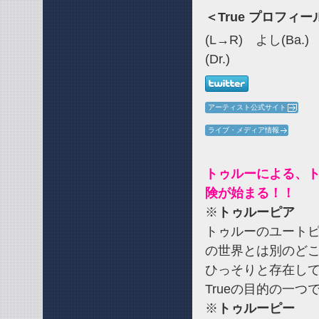
＜True プロフィー
(L→R) よし(Ba
(Dr.)
アーティスト公式サイト
ライブ・メディア情報
トゥルーによる、
険が始まる！！
※
トゥルーピア
トゥルーのユート
の世界とは別のど
ひっそりと存在し
Trueの目的の一つ
※
トゥルーピー