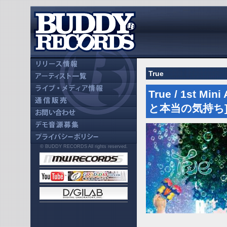
True
True / 1st
と本当の気持ち] 20
© BUDDY RECORDS All rights reserved.