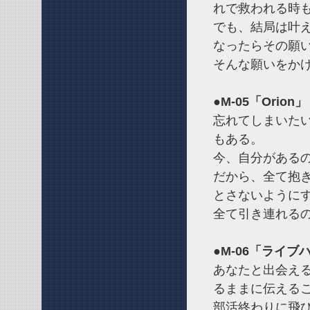
れで救われる時
でも、結局は叶
なったらその願
そんな願いをか
●M-05「Orion」
忘れてしまいた
もある。
今、自分がある
だから、全て抱
とさないように
全て引き連れる
●M-06「ライブ
あなたと出会え
るままに伝える
部活終わりに飛び