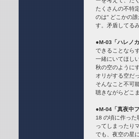
ーを考えて、た
たくさんの不特
のは" どこかの誰
す。矛盾してる
●M-03「ハレノ
できることなら
一緒にいてほし
秋の空のように
オリがする空だ
そんなこと不可
聴きながらどこ
●M-04「真夜
18 の頃に作っ
ってしまったり
でも、夜空の星