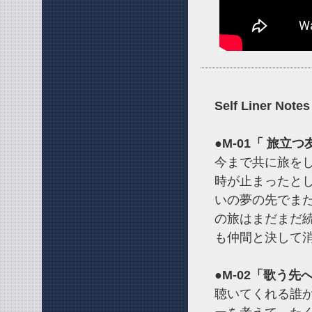
Self Liner Not
●M-01「 旅立
今まで共に旅を
時が止まったと
いの夢の先でま
の旅はまだまだ
も仲間と決して
●M-02「歌う先
聴いてくれる誰