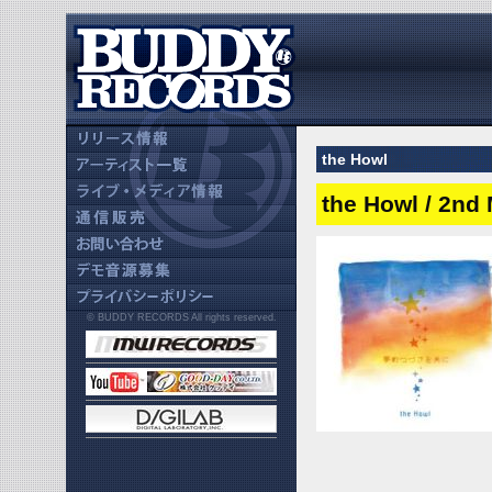
the Howl
the Howl / 2
© BUDDY RECORDS All rights reserved.