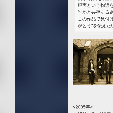
現実という物語
誰かと共存する
この作品で見付
がとう”を伝えた
<2005年>