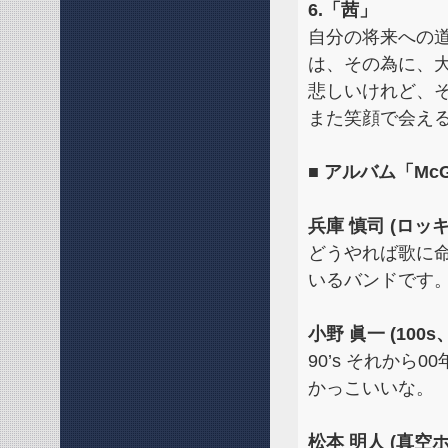
6.「茜」
自分の将来への
は、その為に、
悲しいけれど、
また笑顔で会える
■ アルバム「Mc
兵庫 慎司 (ロッキ
どうやれば歌に
いるバンドです
小野 眞一 (100
90’s それから
かっこいいな。
松本 明人 (真空