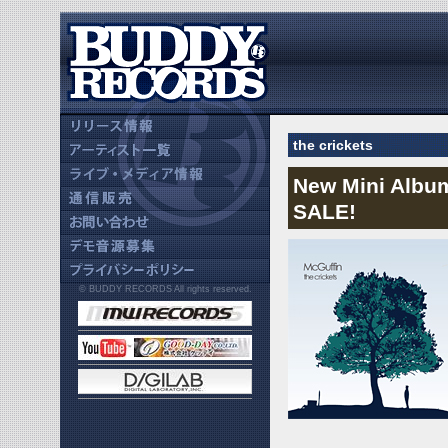
the crickets
New Mini Alb
SALE!
© BUDDY RECORDS All rights reserved.