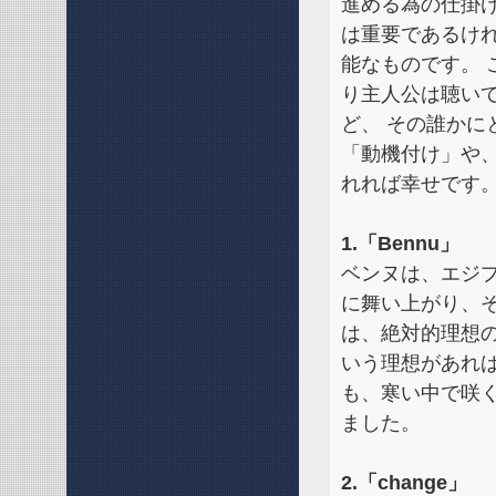
進める為の仕掛
は重要であるけ
能なものです。 
り主人公は聴い
ど、 その誰か
「動機付け」や
れれば幸せです
1.「Bennu」
ベンヌは、エジ
に舞い上がり、
は、絶対的理想
いう理想があれ
も、寒い中で咲
ました。
2.「change」