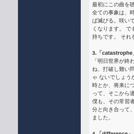
最初にこの曲を
全ての事象は、
ば滅びる。咲い
くなります。 で
持ちです。 それ
3.「catastroph
「明日世界が終
ね、打破し難い
ゃ ないでしょう
時とか、将来に
って、そこから
僕も、その常習者
分と向き合って
ました。
4.「difference」