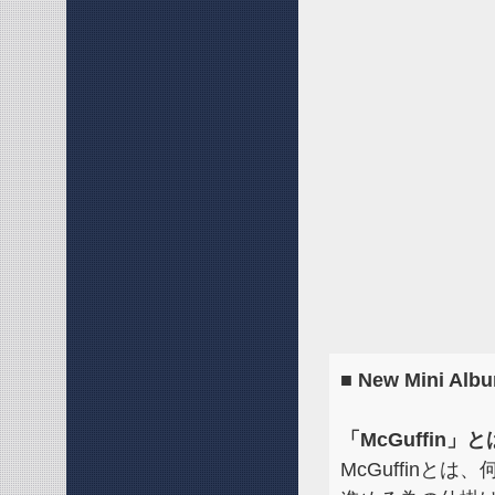
■ New Mini A
「McGuffin」
McGuffin